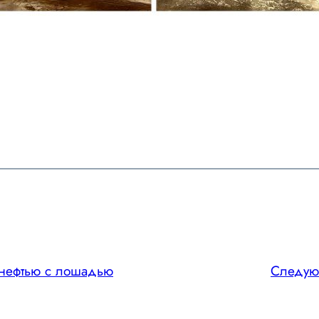
 нефтью с лошадью
Следу