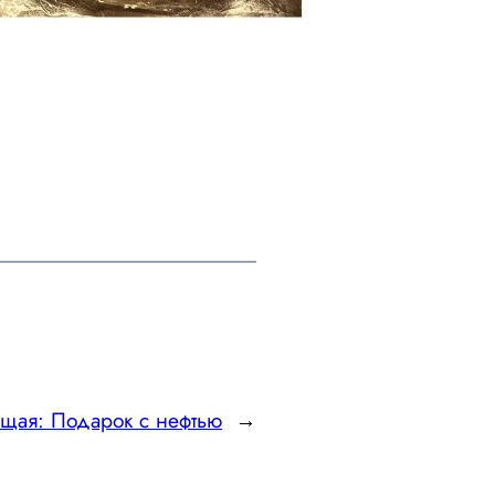
ющая:
Подарок с нефтью
→