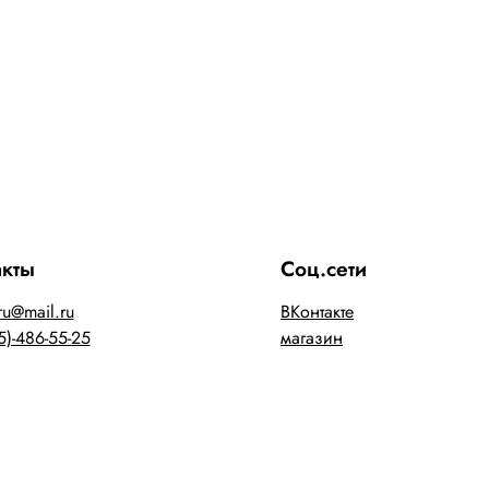
акты
Соц.сети
ru@mail.ru
ВКонтакте
5)-486-55-25
магазин