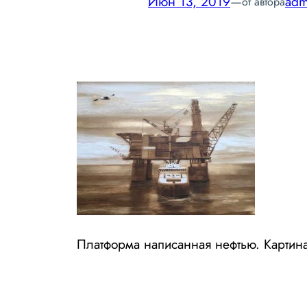
Июн 13, 2019
—
adm
от автора
Платформа написанная нефтью. Картина