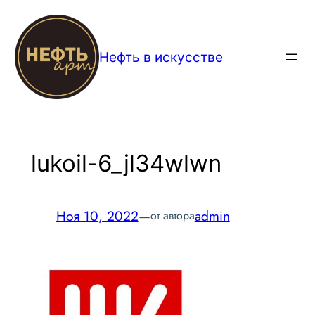
Перейти
к
содержимому
Нефть в искусстве
lukoil-6_jl34wlwn
Ноя 10, 2022
—
admin
от автора