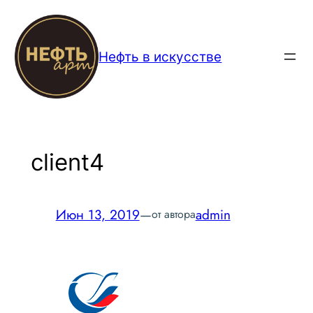
Перейти
к
содержимому
Нефть в искусстве
client4
Июн 13, 2019
—
admin
от автора