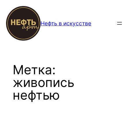
Перейти
к
содержимому
Нефть в искусстве
Метка:
живопись
нефтью