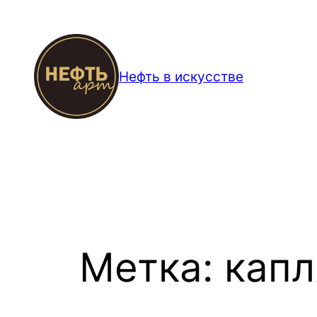
Перейти
к
содержимому
Нефть в искусстве
Метка:
капл