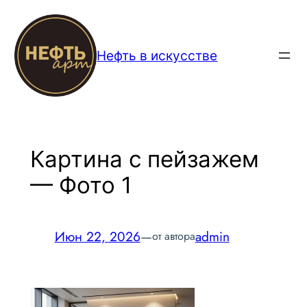
Перейти
к
содержимому
Нефть в искусстве
Картина с пейзажем
— Фото 1
Июн 22, 2026
—
admin
от автора