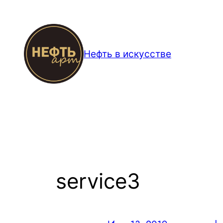
Перейти
к
содержимому
Нефть в искусстве
service3