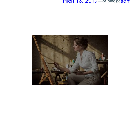
Июн 13, 2019
—
adm
от автора