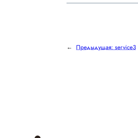
←
Предыдущая:
service3