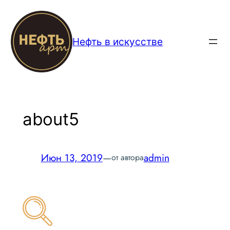
Перейти
к
содержимому
Нефть в искусстве
about5
Июн 13, 2019
—
admin
от автора