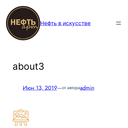
Перейти
к
содержимому
Нефть в искусстве
about3
Июн 13, 2019
—
admin
от автора