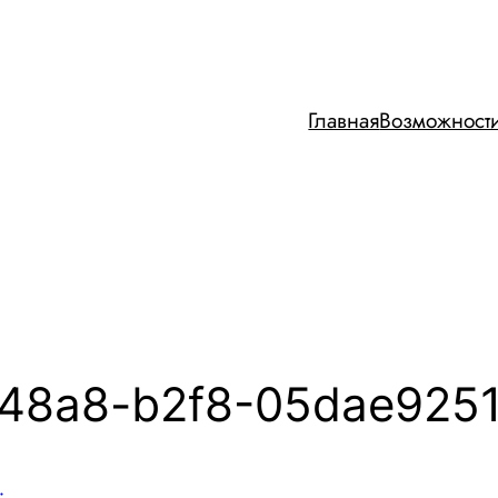
Главная
Возможност
48a8-b2f8-05dae9251