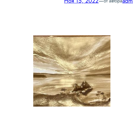
Ноя 15, 2022
—
adm
от автора