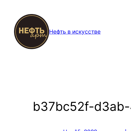
Перейти
к
содержимому
Нефть в искусстве
b37bc52f-d3ab-